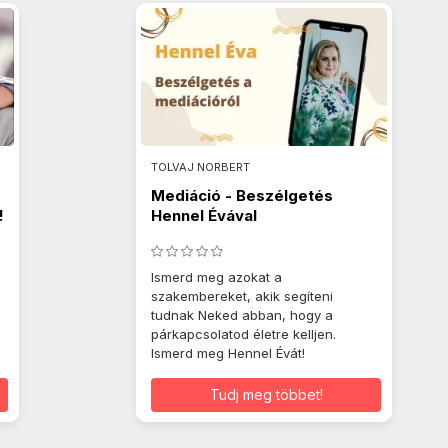
TOLVAJ NORBERT
Mediáció - Beszélgetés
!
Hennel Évával
Ismerd meg azokat a
szakembereket, akik segíteni
tudnak Neked abban, hogy a
s
párkapcsolatod életre kelljen.
Ismerd meg Hennel Évát!
Tudj meg többet!