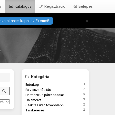
l
Katalógus
Regisztráció
Belépés
×
sza akarom kapni az Exemet!
Kategória
1
Éntérkép
7
Ex visszahódítás
6
Harmonikus párkapcsolat
3
Önismeret
2
Szakítás után továbblépni
2
Társkeresés