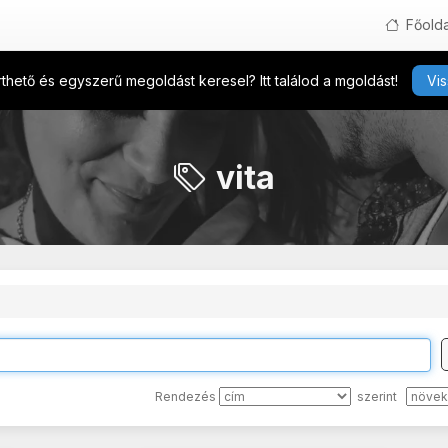
Főolda
hető és egyszerű megoldást keresel? Itt találod a mgoldást!
Vis
vita
Rendezés
szerint