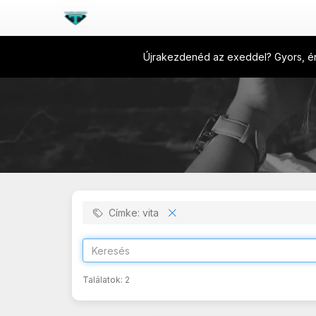
Újrakezdenéd az exeddel? Gyors, ért
Címke: vita
Találatok:
2