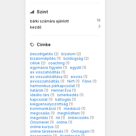
Szint
18
bárki számára ajánlott
3
kezdő
Címke
beszélgetés
(2)
bizalom
(2)
bizalomépítés
(1)
boldogság
(2)
célok
(2)
coaching
(1)
egymásra figyelni
(1)
együtt
(1)
ex visszahódítás
(1)
ex visszahódítása
(5)
exviss
(1)
exvisszahódítás
(1)
férfi
(1)
Főnix
(1)
harmonikus párkapcsolat
(1)
határok
(1)
Hennel Éva
(1)
ideális társ
(1)
ismerkedés
(1)
kapcsolat
(1)
kattogás
(1)
kiegyensúlyozottság
(1)
kommunikáció
(1)
mediáció
(1)
megcsalás
(1)
meghódítani
(1)
megoldás
(1)
nő
(1)
önbecsülés
(1)
Önismeret
(1)
online
(1)
online kurzus
(2)
online társkeresés
(1)
Önmagam
(1)
összeomlás
(1)
őszinteség
(1)