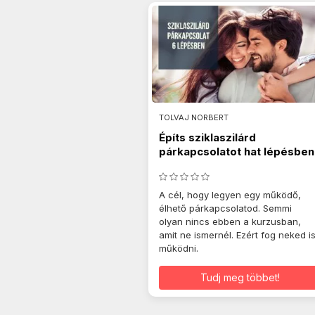
TOLVAJ NORBERT
Építs sziklaszilárd
párkapcsolatot hat lépésben
A cél, hogy legyen egy működő,
élhető párkapcsolatod. Semmi
olyan nincs ebben a kurzusban,
amit ne ismernél. Ezért fog neked i
működni.
Tudj meg többet!