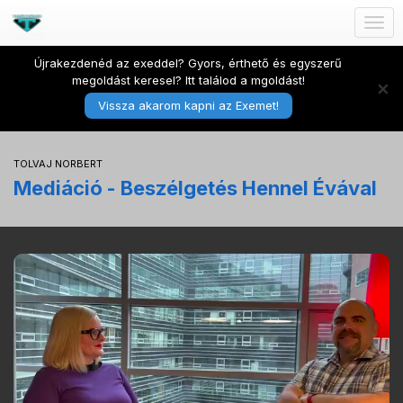
Togg
navig
Újrakezdenéd az exeddel? Gyors, érthető és egyszerű
megoldást keresel? Itt találod a mgoldást!
×
Vissza akarom kapni az Exemet!
TOLVAJ NORBERT
Mediáció - Beszélgetés Hennel Évával