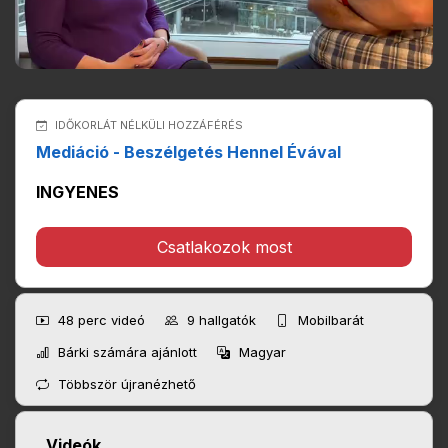
IDŐKORLÁT NÉLKÜLI HOZZÁFÉRÉS
Mediáció - Beszélgetés Hennel Évával
INGYENES
Csatlakozok most
48 perc
videó
9
hallgatók
Mobilbarát
Bárki számára ajánlott
Magyar
Többször újranézhető
Videók