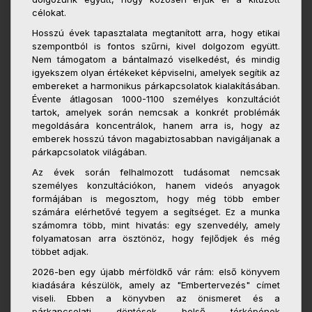
célokat.
Hosszú évek tapasztalata megtanított arra, hogy etikai
szempontból is fontos szűrni, kivel dolgozom együtt.
Nem támogatom a bántalmazó viselkedést, és mindig
igyekszem olyan értékeket képviselni, amelyek segítik az
embereket a harmonikus párkapcsolatok kialakításában.
Évente átlagosan 1000-1100 személyes konzultációt
tartok, amelyek során nemcsak a konkrét problémák
megoldására koncentrálok, hanem arra is, hogy az
emberek hosszú távon magabiztosabban navigáljanak a
párkapcsolatok világában.
Az évek során felhalmozott tudásomat nemcsak
személyes konzultációkon, hanem videós anyagok
formájában is megosztom, hogy még több ember
számára elérhetővé tegyem a segítséget. Ez a munka
számomra több, mint hivatás: egy szenvedély, amely
folyamatosan arra ösztönöz, hogy fejlődjek és még
többet adjak.
2026-ben egy újabb mérföldkő vár rám: első könyvem
kiadására készülök, amely az "Embertervezés" címet
viseli. Ebben a könyvben az önismeret és a
párkapcsolati döntések belső térképének