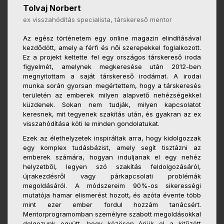
Tolvaj Norbert
ex visszahódítás specialista, társkereső mentor
Az egész történetem egy online magazin elindításával
kezdődött, amely a férfi és női szerepekkel foglalkozott.
Ez a projekt keltette fel egy országos társkereső iroda
figyelmét, amelynek megkeresése után 2012-ben
megnyitottam a saját társkereső irodámat. A irodai
munka során gyorsan megértettem, hogy a társkeresés
területén az emberek milyen alapvető nehézségekkel
küzdenek. Sokan nem tudják, milyen kapcsolatot
keresnek, mit tegyenek szakítás után, és gyakran az ex
visszahódítása köti le minden gondolatukat.
Ezek az élethelyzetek inspiráltak arra, hogy kidolgozzak
egy komplex tudásbázist, amely segít tisztázni az
emberek számára, hogyan induljanak el egy nehéz
helyzetből, legyen szó szakítás feldolgozásáról,
újrakezdésről vagy párkapcsolati problémák
megoldásáról. A módszereim 90%-os sikerességi
mutatója hamar elismerést hozott, és azóta évente több
mint ezer ember fordul hozzám tanácsért.
Mentorprogramomban személyre szabott megoldásokkal
dolgozunk együtt, hogy közösen érjük el a kitűzött