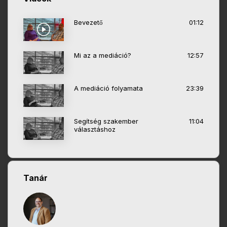
Bevezető
01:12
Mi az a mediáció?
12:57
A mediáció folyamata
23:39
Segítség szakember
11:04
választáshoz
Tanár