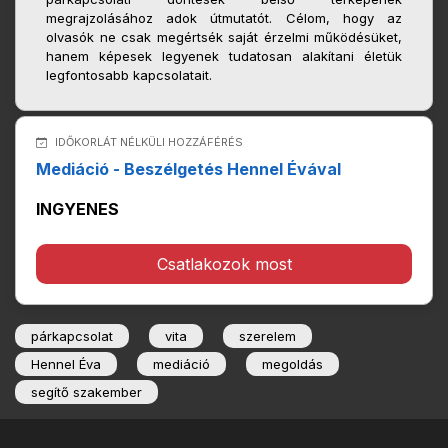
megrajzolásához adok útmutatót. Célom, hogy az
olvasók ne csak megértsék saját érzelmi működésüket,
hanem képesek legyenek tudatosan alakítani életük
legfontosabb kapcsolatait.
IDŐKORLÁT NÉLKÜLI HOZZÁFÉRÉS
Mediáció - Beszélgetés Hennel Évával
INGYENES
Csatlakozok most
párkapcsolat
vita
szerelem
Hennel Éva
mediáció
megoldás
segítő szakember