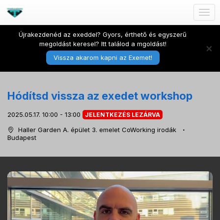
Togg
navig
Újrakezdenéd az exeddel? Gyors, érthető és egyszerű
megoldást keresel? Itt találod a mgoldást!
×
Vissza akarom kapni az Exemet!
Hódítsd vissza az exedet workshop
2025.05.17. 10:00 - 13:00
JELENTKEZÉS LEZÁRVA
Haller Garden A. épület 3. emelet CoWorking irodák
Budapest