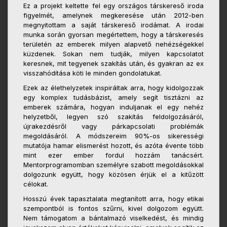
Ez a projekt keltette fel egy országos társkereső iroda
figyelmét, amelynek megkeresése után 2012-ben
megnyitottam a saját társkereső irodámat. A irodai
munka során gyorsan megértettem, hogy a társkeresés
területén az emberek milyen alapvető nehézségekkel
küzdenek. Sokan nem tudják, milyen kapcsolatot
keresnek, mit tegyenek szakítás után, és gyakran az ex
visszahódítása köti le minden gondolatukat.
Ezek az élethelyzetek inspiráltak arra, hogy kidolgozzak
egy komplex tudásbázist, amely segít tisztázni az
emberek számára, hogyan induljanak el egy nehéz
helyzetből, legyen szó szakítás feldolgozásáról,
újrakezdésről vagy párkapcsolati problémák
megoldásáról. A módszereim 90%-os sikerességi
mutatója hamar elismerést hozott, és azóta évente több
mint ezer ember fordul hozzám tanácsért.
Mentorprogramomban személyre szabott megoldásokkal
dolgozunk együtt, hogy közösen érjük el a kitűzött
célokat.
Hosszú évek tapasztalata megtanított arra, hogy etikai
szempontból is fontos szűrni, kivel dolgozom együtt.
Nem támogatom a bántalmazó viselkedést, és mindig