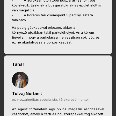
- A Soroksári úton több buszjárat (23, 54, 55)
közlekedik. Ezeknek a buszjáratoknak az épület előtt is
van megállója.
- A Boráros téri csomópont 5 percnyi sétára
található.
Ha pedig gépkocsival érkezne, akkor a
környező utcákban talál parkolóhelyet. Arra kérem
figyeljen, hogy a parkolással ne veszítsen sok időt, és
ez ne akadályozza a pontos kezdést.
Tanár
Tolvaj Norbert
ex visszahódítás specialista, társkereső mentor
Az egész történetem egy online magazin elindításával
kezdődött, amely a férfi és női szerepekkel foglalkozott.