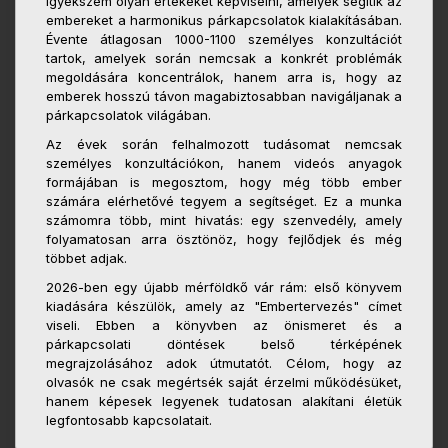
igyekszem olyan értékeket képviselni, amelyek segítik az
embereket a harmonikus párkapcsolatok kialakításában.
Évente átlagosan 1000-1100 személyes konzultációt
tartok, amelyek során nemcsak a konkrét problémák
megoldására koncentrálok, hanem arra is, hogy az
emberek hosszú távon magabiztosabban navigáljanak a
párkapcsolatok világában.
Az évek során felhalmozott tudásomat nemcsak
személyes konzultációkon, hanem videós anyagok
formájában is megosztom, hogy még több ember
számára elérhetővé tegyem a segítséget. Ez a munka
számomra több, mint hivatás: egy szenvedély, amely
folyamatosan arra ösztönöz, hogy fejlődjek és még
többet adjak.
2026-ben egy újabb mérföldkő vár rám: első könyvem
kiadására készülök, amely az "Embertervezés" címet
viseli. Ebben a könyvben az önismeret és a
párkapcsolati döntések belső térképének
megrajzolásához adok útmutatót. Célom, hogy az
olvasók ne csak megértsék saját érzelmi működésüket,
hanem képesek legyenek tudatosan alakítani életük
legfontosabb kapcsolatait.