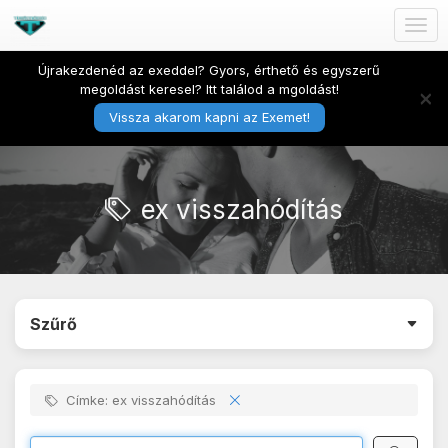
Togg
navig
Újrakezdenéd az exeddel? Gyors, érthető és egyszerű
megoldást keresel? Itt találod a mgoldást!
×
Vissza akarom kapni az Exemet!
ex visszahódítás
Szűrő
Címke: ex visszahódítás