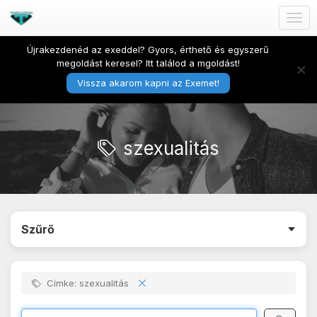
Togg
navig
Újrakezdenéd az exeddel? Gyors, érthető és egyszerű
megoldást keresel? Itt találod a mgoldást!
×
Vissza akarom kapni az Exemet!
szexualitás
Szűrő
Címke: szexualitás