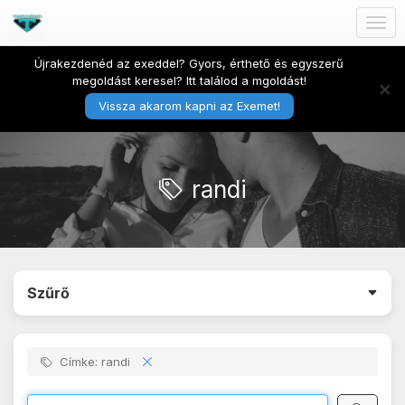
Togg
navig
Újrakezdenéd az exeddel? Gyors, érthető és egyszerű
megoldást keresel? Itt találod a mgoldást!
×
Vissza akarom kapni az Exemet!
randi
Szűrő
Címke: randi