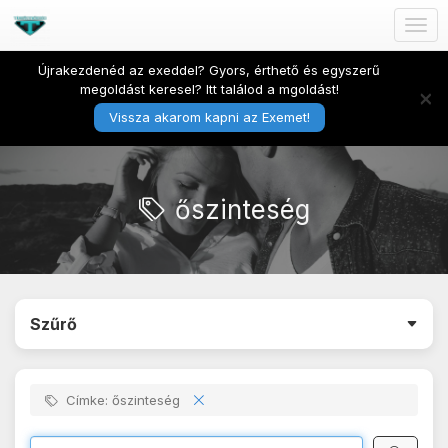
Togg
navig
Újrakezdenéd az exeddel? Gyors, érthető és egyszerű
megoldást keresel? Itt találod a mgoldást!
×
Vissza akarom kapni az Exemet!
őszinteség
Szűrő
Címke: őszinteség