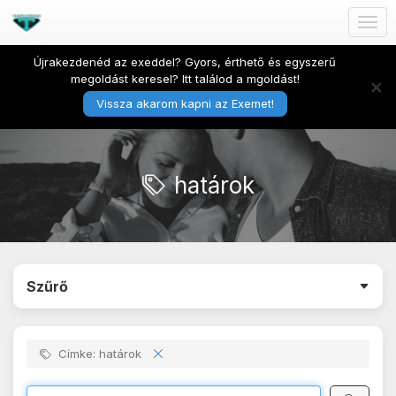
Togg
navig
Újrakezdenéd az exeddel? Gyors, érthető és egyszerű
megoldást keresel? Itt találod a mgoldást!
×
Vissza akarom kapni az Exemet!
határok
Szűrő
Címke: határok