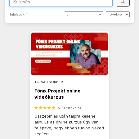
Találatok:
1
TOLVAJ NORBERT
Főnix Projekt online
videókurzus
5
(1 értékelő)
Összeomlás után talpra kellene
állni. Ez az online kurzus úgy van
felépítve, hogy ebben tudjon Neked
segíteni.