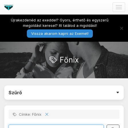
Togg
navig
Újrakezdenéd az exeddel? Gyors, érthető és egyszerű
megoldást keresel? Itt találod a mgoldást!
×
Vissza akarom kapni az Exemet!
Főnix
Szűrő
Címke: Főnix