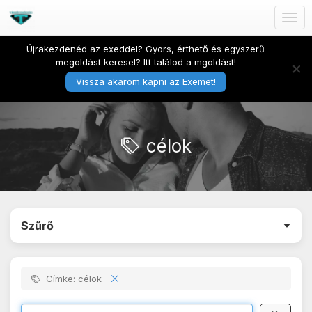
Togg
navig
Újrakezdenéd az exeddel? Gyors, érthető és egyszerű
megoldást keresel? Itt találod a mgoldást!
×
Vissza akarom kapni az Exemet!
célok
Szűrő
Címke: célok