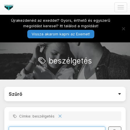
Togg
navig
Újrakezdenéd az exeddel? Gyors, érthető és egyszerű
megoldást keresel? Itt találod a mgoldást!
×
Vissza akarom kapni az Exemet!
beszélgetés
Szűrő
Címke: beszélgetés