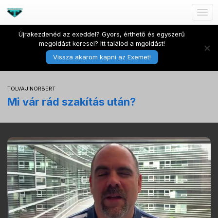
Togg
navig
Újrakezdenéd az exeddel? Gyors, érthető és egyszerű
megoldást keresel? Itt találod a mgoldást!
×
Vissza akarom kapni az Exemet!
TOLVAJ NORBERT
Mi vár rád szakítás után?