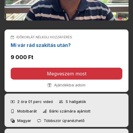
IDŐKORLÁT NÉLKÜLI HOZZÁFÉRÉS
Mi vár rád szakítás után?
9 000 Ft
Megveszem most
Ajándékba adom
2 óra 01 perc
videó
5
hallgatók
Mobilbarát
Bárki számára ajánlott
Magyar
Többször újranézhető