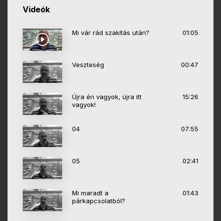
Videók
Mi vár rád szakítás után?
01:05
Veszteség
00:47
Újra én vagyok, újra itt
15:26
vagyok!
04
07:55
05
02:41
Mi maradt a
01:43
párkapcsolatból?