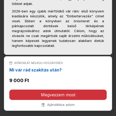
többet adjak.
2026-ben egy újabb mérföldkő vár rám: első könyvem
kiadására készülök, amely az "Embertervezés" címet
viseli. Ebben a könyvben az önismeret és a
párkapcsolati döntések belső térképének
megrajzolásához adok útmutatót. Célom, hogy az
olvasók ne csak megértsék saját érzelmi működésüket,
hanem képesek legyenek tudatosan alakítani életük
legfontosabb kapcsolatait.
IDŐKORLÁT NÉLKÜLI HOZZÁFÉRÉS
Mi vár rád szakítás után?
9 000 Ft
Megveszem most
Ajándékba adom