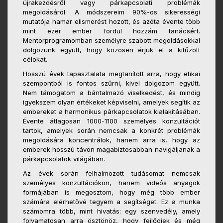
újrakezdésről vagy párkapcsolati problémák
megoldásáról. A módszereim 90%-os sikerességi
mutatója hamar elismerést hozott, és azóta évente több
mint ezer ember fordul hozzám tanácsért.
Mentorprogramomban személyre szabott megoldásokkal
dolgozunk együtt, hogy közösen érjük el a kitűzött
célokat.
Hosszú évek tapasztalata megtanított arra, hogy etikai
szempontból is fontos szűrni, kivel dolgozom együtt.
Nem támogatom a bántalmazó viselkedést, és mindig
igyekszem olyan értékeket képviselni, amelyek segítik az
embereket a harmonikus párkapcsolatok kialakításában.
Évente átlagosan 1000-1100 személyes konzultációt
tartok, amelyek során nemcsak a konkrét problémák
megoldására koncentrálok, hanem arra is, hogy az
emberek hosszú távon magabiztosabban navigáljanak a
párkapcsolatok világában.
Az évek során felhalmozott tudásomat nemcsak
személyes konzultációkon, hanem videós anyagok
formájában is megosztom, hogy még több ember
számára elérhetővé tegyem a segítséget. Ez a munka
számomra több, mint hivatás: egy szenvedély, amely
folyamatosan arra ösztönöz, hogy fejlődjek és még