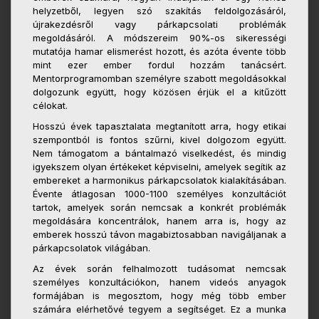
helyzetből, legyen szó szakítás feldolgozásáról,
újrakezdésről vagy párkapcsolati problémák
megoldásáról. A módszereim 90%-os sikerességi
mutatója hamar elismerést hozott, és azóta évente több
mint ezer ember fordul hozzám tanácsért.
Mentorprogramomban személyre szabott megoldásokkal
dolgozunk együtt, hogy közösen érjük el a kitűzött
célokat.
Hosszú évek tapasztalata megtanított arra, hogy etikai
szempontból is fontos szűrni, kivel dolgozom együtt.
Nem támogatom a bántalmazó viselkedést, és mindig
igyekszem olyan értékeket képviselni, amelyek segítik az
embereket a harmonikus párkapcsolatok kialakításában.
Évente átlagosan 1000-1100 személyes konzultációt
tartok, amelyek során nemcsak a konkrét problémák
megoldására koncentrálok, hanem arra is, hogy az
emberek hosszú távon magabiztosabban navigáljanak a
párkapcsolatok világában.
Az évek során felhalmozott tudásomat nemcsak
személyes konzultációkon, hanem videós anyagok
formájában is megosztom, hogy még több ember
számára elérhetővé tegyem a segítséget. Ez a munka