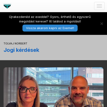
Togg
navig
Újrakezdenéd az exeddel? Gyors, érthető és egyszerű
megoldást keresel? Itt találod a mgoldást!
×
Vissza akarom kapni az Exemet!
TOLVAJ NORBERT
Jogi kérdések