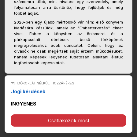
számomra több, mint hivatás: egy szenvedély, amely
folyamatosan arra ösztönöz, hogy fejlődjek és még
többet adjak.
2026-ben egy újabb mérföldkő vár rám: első könyvem
kiadására készülök, amely az "Embertervezés" címet
viseli. Ebben a könyvben az önismeret és a
párkapcsolati döntések belső térképének
megrajzolásához adok útmutatót. Célom, hogy az
olvasók ne csak megértsék saját érzelmi működésüket,
hanem képesek legyenek tudatosan alakítani életük
legfontosabb kapcsolatait.
IDŐKORLÁT NÉLKÜLI HOZZÁFÉRÉS
Jogi kérdések
INGYENES
Csatlakozok most