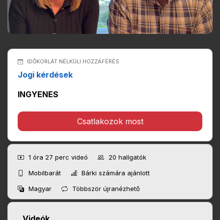
IDŐKORLÁT NÉLKÜLI HOZZÁFÉRÉS
Jogi kérdések
INGYENES
Csatlakozok most
1 óra 27 perc
videó
20
hallgatók
Mobilbarát
Bárki számára ajánlott
Magyar
Többször újranézhető
Videók