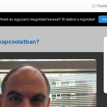
Főolda
hető és egyszerű megoldást keresel? Itt találod a mgoldást!
Vis
rkapcsolatban?