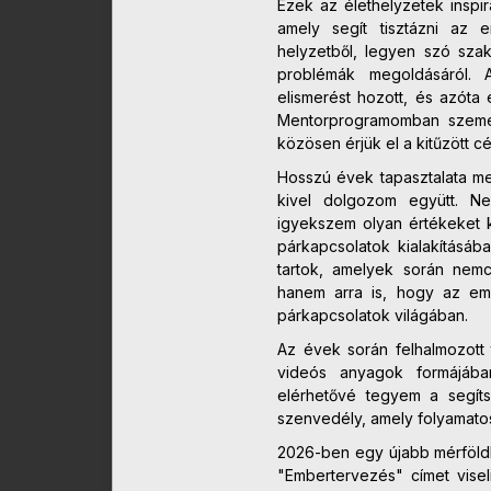
Ezek az élethelyzetek inspi
amely segít tisztázni az
helyzetből, legyen szó szak
problémák megoldásáról. 
elismerést hozott, és azóta
Mentorprogramomban személ
közösen érjük el a kitűzött cé
Hosszú évek tapasztalata meg
kivel dolgozom együtt. N
igyekszem olyan értékeket k
párkapcsolatok kialakításáb
tartok, amelyek során nem
hanem arra is, hogy az em
párkapcsolatok világában.
Az évek során felhalmozott
videós anyagok formájáb
elérhetővé tegyem a segít
szenvedély, amely folyamatos
2026-ben egy újabb mérföldk
"Embertervezés" címet vise