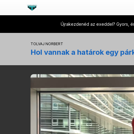
Újrakezdenéd az exeddel? Gyors, ért
TOLVAJ NORBERT
Hol vannak a határok egy pá