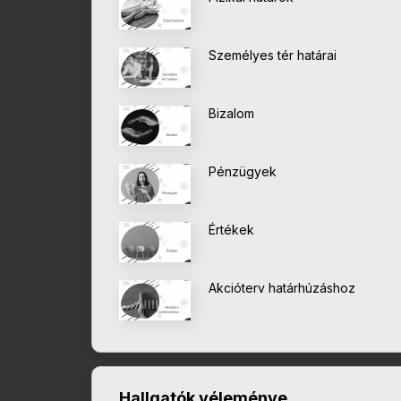
Személyes tér határai
Bizalom
Pénzügyek
Értékek
Akcióterv határhúzáshoz
Hallgatók véleménye