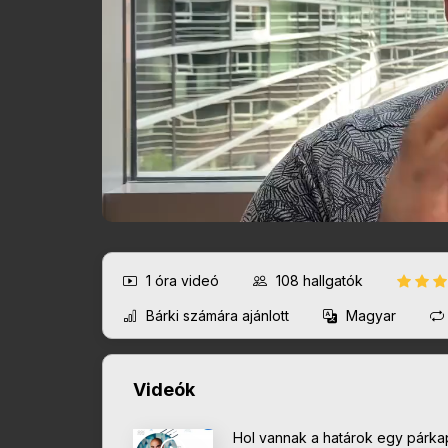
1 óra
videó
108
hallgatók
Bárki számára ajánlott
Magyar
Videók
Hol vannak a határok egy párk