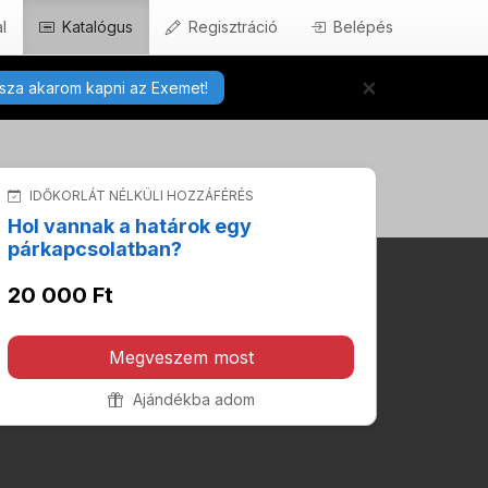
l
Katalógus
Regisztráció
Belépés
×
sza akarom kapni az Exemet!
IDŐKORLÁT NÉLKÜLI HOZZÁFÉRÉS
Hol vannak a határok egy
párkapcsolatban?
20 000 Ft
Megveszem most
Ajándékba adom