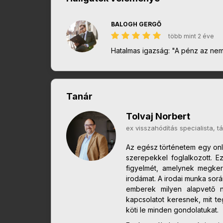
BALOGH GERGŐ
több mint 2 éve
Hatalmas igazság: "A pénz az ne
Tanár
Tolvaj Norbert
ex visszahódítás specialista, 
Az egész történetem egy onli
szerepekkel foglalkozott. E
figyelmét, amelynek megker
irodámat. A irodai munka sor
emberek milyen alapvető 
kapcsolatot keresnek, mit t
köti le minden gondolatukat.