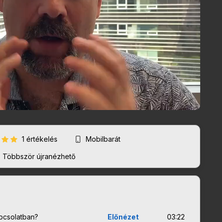
1 értékelés
Mobilbarát
Többször újranézhető
apcsolatban?
Előnézet
03:22