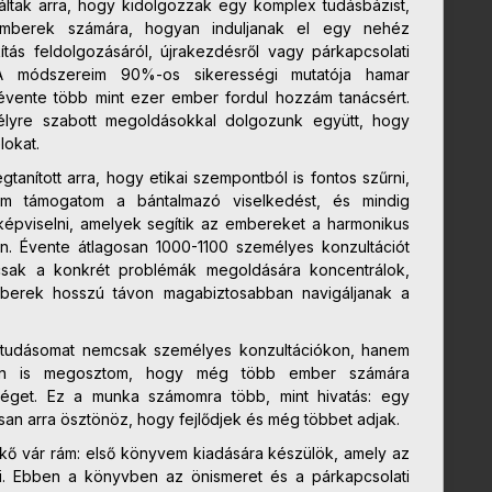
ráltak arra, hogy kidolgozzak egy komplex tudásbázist,
 emberek számára, hogyan induljanak el egy nehéz
ítás feldolgozásáról, újrakezdésről vagy párkapcsolati
A módszereim 90%-os sikerességi mutatója hamar
 évente több mint ezer ember fordul hozzám tanácsért.
yre szabott megoldásokkal dolgozunk együtt, hogy
lokat.
tanított arra, hogy etikai szempontból is fontos szűrni,
em támogatom a bántalmazó viselkedést, és mindig
épviselni, amelyek segítik az embereket a harmonikus
an. Évente átlagosan 1000-1100 személyes konzultációt
csak a konkrét problémák megoldására koncentrálok,
berek hosszú távon magabiztosabban navigáljanak a
 tudásomat nemcsak személyes konzultációkon, hanem
an is megosztom, hogy még több ember számára
séget. Ez a munka számomra több, mint hivatás: egy
an arra ösztönöz, hogy fejlődjek és még többet adjak.
ő vár rám: első könyvem kiadására készülök, amely az
li. Ebben a könyvben az önismeret és a párkapcsolati