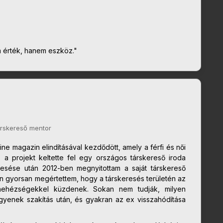
m érték, hanem eszköz."
társkereső mentor
ne magazin elindításával kezdődött, amely a férfi és női
z a projekt keltette fel egy országos társkereső iroda
esése után 2012-ben megnyitottam a saját társkereső
án gyorsan megértettem, hogy a társkeresés területén az
nehézségekkel küzdenek. Sokan nem tudják, milyen
egyenek szakítás után, és gyakran az ex visszahódítása