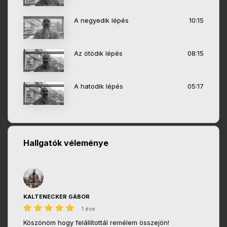
A negyedik lépés
10:15
Az ötödik lépés
08:15
A hatodik lépés
05:17
Hallgatók véleménye
KALTENECKER GÁBOR
1 éve
Köszönöm hogy felállítottál remélem összejön!