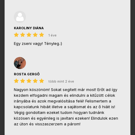
KAROLINY DIÁNA
1 éve
Egy zseni vagy! Tényleg.:)
ROSTA GERGŐ
több mint 2 éve
Nagyon köszönöm! Sokat segített már most! Erőt ad így
kezdem elfogadni magam és elindulni a kitűzött célok
irányába és azok megvalósítása felé! Felismertem a
kapcsolatunk hibáit illetve a sajátomat és az ő hiáit is!
Végig gondoltam ezeket tudom hogyan tudnánk
közösen és egyénileg is javítani ezeken! Elindulok ezen
az úton és visszaszerzem a párom!