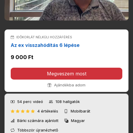
IDŐKORLÁT NÉLKÜLI HOZZÁFÉRÉS
Az ex visszahódítás 6 lépése
9 000 Ft
Megveszem most
Ajándékba adom
54 perc
videó
108
hallgatók
4 értékelés
Mobilbarát
Bárki számára ajánlott
Magyar
Többször újranézhető