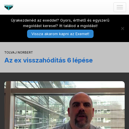
Togg
navig
Újrakezdenéd az exeddel? Gyors, érthető és egyszerű
megoldást keresel? Itt találod a mgoldást!
×
Vissza akarom kapni az Exemet!
TOLVAJ NORBERT
Az ex visszahódítás 6 lépése