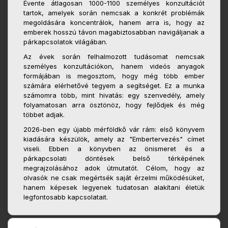
Évente átlagosan 1000-1100 személyes konzultációt
tartok, amelyek során nemcsak a konkrét problémák
megoldására koncentrálok, hanem arra is, hogy az
emberek hosszú távon magabiztosabban navigáljanak a
párkapcsolatok világában.
Az évek során felhalmozott tudásomat nemcsak
személyes konzultációkon, hanem videós anyagok
formájában is megosztom, hogy még több ember
számára elérhetővé tegyem a segítséget. Ez a munka
számomra több, mint hivatás: egy szenvedély, amely
folyamatosan arra ösztönöz, hogy fejlődjek és még
többet adjak.
2026-ben egy újabb mérföldkő vár rám: első könyvem
kiadására készülök, amely az "Embertervezés" címet
viseli. Ebben a könyvben az önismeret és a
párkapcsolati döntések belső térképének
megrajzolásához adok útmutatót. Célom, hogy az
olvasók ne csak megértsék saját érzelmi működésüket,
hanem képesek legyenek tudatosan alakítani életük
legfontosabb kapcsolatait.