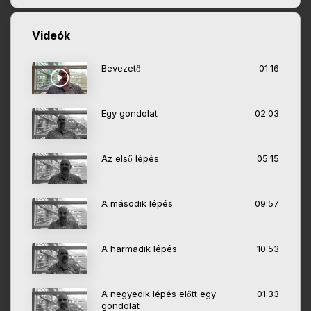
Videók
Bevezető
01:16
Egy gondolat
02:03
Az első lépés
05:15
A második lépés
09:57
A harmadik lépés
10:53
A negyedik lépés előtt egy
01:33
gondolat