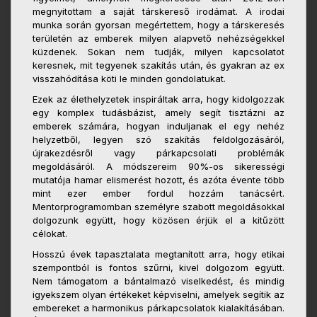
megnyitottam a saját társkereső irodámat. A irodai
munka során gyorsan megértettem, hogy a társkeresés
területén az emberek milyen alapvető nehézségekkel
küzdenek. Sokan nem tudják, milyen kapcsolatot
keresnek, mit tegyenek szakítás után, és gyakran az ex
visszahódítása köti le minden gondolatukat.
Ezek az élethelyzetek inspiráltak arra, hogy kidolgozzak
egy komplex tudásbázist, amely segít tisztázni az
emberek számára, hogyan induljanak el egy nehéz
helyzetből, legyen szó szakítás feldolgozásáról,
újrakezdésről vagy párkapcsolati problémák
megoldásáról. A módszereim 90%-os sikerességi
mutatója hamar elismerést hozott, és azóta évente több
mint ezer ember fordul hozzám tanácsért.
Mentorprogramomban személyre szabott megoldásokkal
dolgozunk együtt, hogy közösen érjük el a kitűzött
célokat.
Hosszú évek tapasztalata megtanított arra, hogy etikai
szempontból is fontos szűrni, kivel dolgozom együtt.
Nem támogatom a bántalmazó viselkedést, és mindig
igyekszem olyan értékeket képviselni, amelyek segítik az
embereket a harmonikus párkapcsolatok kialakításában.