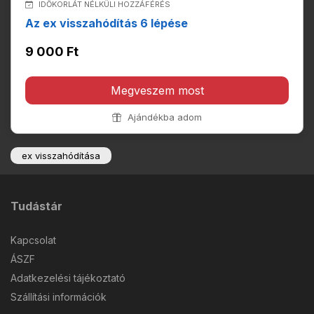
IDŐKORLÁT NÉLKÜLI HOZZÁFÉRÉS
Az ex visszahódítás 6 lépése
9 000 Ft
Megveszem most
Ajándékba adom
ex visszahódítása
Tudástár
Kapcsolat
ÁSZF
Adatkezelési tájékoztató
Szállítási információk