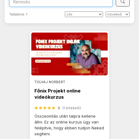
Találatok:
1
TOLVAJ NORBERT
Főnix Projekt online
videókurzus
5
(1 értékelő)
Összeomlás után talpra kellene
állni. Ez az online kurzus úgy van
felépítve, hogy ebben tudjon Neked
segíteni.