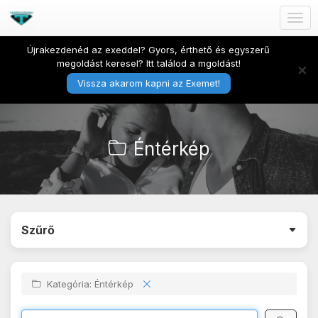
Togg
navig
Újrakezdenéd az exeddel? Gyors, érthető és egyszerű
megoldást keresel? Itt találod a mgoldást!
×
Vissza akarom kapni az Exemet!
Éntérkép
Szűrő
Kategória: Éntérkép